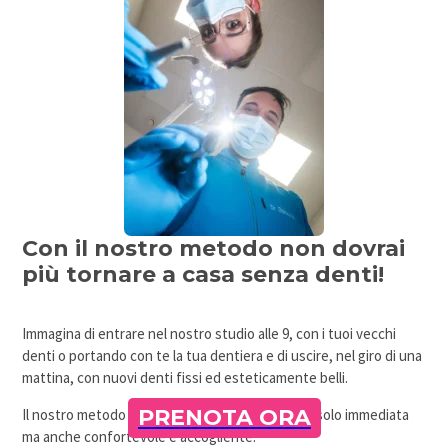
Con il nostro metodo non dovrai
più tornare a casa senza denti!
Immagina di entrare nel nostro studio alle 9, con i tuoi vecchi
denti o portando con te la tua dentiera e di uscire, nel giro di una
mattina, con nuovi denti fissi ed esteticamente belli.
PRENOTA ORA
Il nostro metodo garantisce un’esperienza non solo immediata
ma anche confortevole e accogliente.