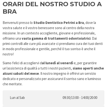
ORARI DEL NOSTRO STUDIO A
BRA
B
envenuti presso lo
Studio Dentistico Petrini a Bra
, dove la
vostra salute e il vostro benessere sono al centro della nostra
missione. In un contesto accogliente, giovane e professionale,
offriamo una
vasta gamma di trattamenti odontoiatrici
.
Dai
primi controlli alle cure più avanzate ci prendiamo cura dei tuoi denti
in modo professionale e gentile, perché il tuo sorriso è anche il
nostro!
Siamo felici di accogliervi d
al lunedì al venerdì
e, per garantire
un’assistenza di qualità a tutti i nostri pazienti,
siamo aperti anche
alcuni sabati del mese
. Il nostro impegno è offrirvi un servizio
dedicato e personalizzato per assicurarvi il sorriso sano e luminoso
che meritate.
Lun al Sab
09:30/13:00 - 14:00/20:00