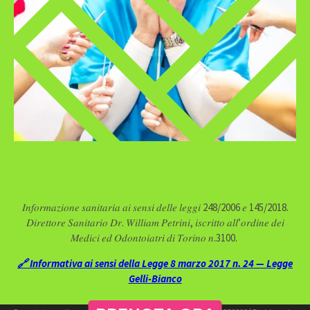
𝐼𝑛𝑓𝑜𝑟𝑚𝑎𝑧𝑖𝑜𝑛𝑒 𝑠𝑎𝑛𝑖𝑡𝑎𝑟𝑖𝑎 𝑎𝑖 𝑠𝑒𝑛𝑠𝑖 𝑑𝑒𝑙𝑙𝑒 𝑙𝑒𝑔𝑔𝑖 248/2006 𝑒 145/2018.
𝐷𝑖𝑟𝑒𝑡𝑡𝑜𝑟𝑒 𝑆𝑎𝑛𝑖𝑡𝑎𝑟𝑖𝑜 𝐷𝑟. 𝑊𝑖𝑙𝑙𝑖𝑎𝑚 𝑃𝑒𝑡𝑟𝑖𝑛𝑖, 𝑖𝑠𝑐𝑟𝑖𝑡𝑡𝑜 𝑎𝑙𝑙’𝑜𝑟𝑑𝑖𝑛𝑒 𝑑𝑒𝑖
𝑀𝑒𝑑𝑖𝑐𝑖 𝑒𝑑 𝑂𝑑𝑜𝑛𝑡𝑜𝑖𝑎𝑡𝑟𝑖 𝑑𝑖 𝑇𝑜𝑟𝑖𝑛𝑜 𝑛.3100.
🔗 Informativa ai sensi della Legge 8 marzo 2017 n. 24 — Legge
Gelli-Bianco