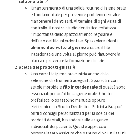
salute orale
🪥
Il mantenimento di una solida routine di igiene orale
è fondamentale per prevenire problemi dentali e
mantenere i denti sani. Al termine di ogni visita di
controllo, il nostro studio dentistico enfatizza
l’importanza dello spazzolamento regolare e
dell’uso del filo interdentale. Spazzolare i denti
almeno due volte al giorno
e usare il filo
interdentale una volta al giorno può rimuovere la
placca e prevenire la formazione di carie.
Scelta dei prodotti giusti
🧴
Una corretta igiene orale inizia anche dalla
selezione di strumenti adeguati. Spazzolini con
setole morbide e
filo interdentale
di qualità sono
essenziali per un’ottima igiene orale. Che tu
preferisca lo spazzolino manuale oppure
elettronico, lo Studio Dentistico Petrini a Bra può
offrirti consigli personalizzati per la scelta dei
prodotti dentali, basandosi sulle esigenze
individuali dei pazienti. Questo approccio
personalizzato assicura che ognuno di voi utilizzi gli