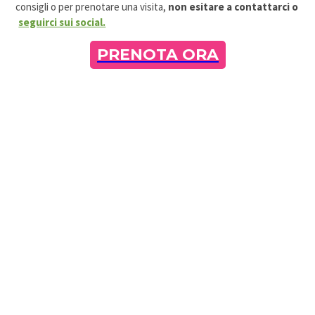
consigli o per prenotare una visita,
non esitare a contattarci o
seguirci sui social.
PRENOTA ORA
SIAMO QUA PER RISPONDERE ALLE TUE
DOMANDE
VUOI UN DENTISTA ESPERTO
DI CUI FIDARTI? SCOPRI LO
STUDIO DENTISTICO PETRINI.
CI TROVIAMO A BRA, A 2 PASSI
DALLE LANGHE!