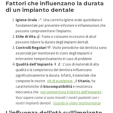
Fattori che influenzano la durata
di un impianto dentale
Igiene Orale
🪥: Una corretta igiene orale quotidiana è
fondamentale per prevenire infezioni e infiammazioni che
possono compromettere l’impianto.
Stile di Vita
🍏: Fumo e consumo eccessivo di alcol
possono ridurre la durata degli impianti dentali.
Controlli Regolari
💚: Visite periodiche dal dentista sono
essenziali per monitorare lo stato degli impianti e
intervenire tempestivamente in caso di problemi.
Qualità dell’Impianto
👨‍🔬: L’uso di materiali di alta
qualità e la competenza del dentista influenzano
significativamente la durata. Infatti, il materiale che
compone le nostre
viti di guarigione
, il
titanio
, ha
caratteristiche di
biocompatibilità
e resistenza
meccanica che
non permettono il rigetto dell’impianto
.
Vuoi sapere come si sono trovati i nostri pazienti con i
nostri impianti dentali
.
Guarda le video testimonianze
L’influenza dell’età sull’impianto